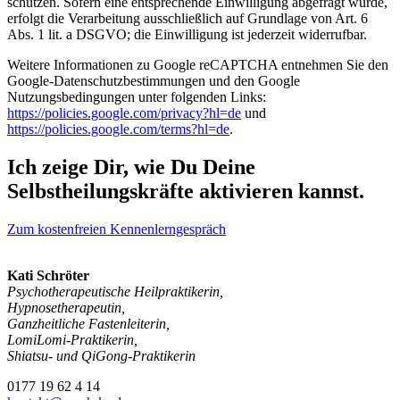
schützen. Sofern eine entsprechende Einwilligung abgefragt wurde,
erfolgt die Verarbeitung ausschließlich auf Grundlage von Art. 6
Abs. 1 lit. a DSGVO; die Einwilligung ist jederzeit widerrufbar.
Weitere Informationen zu Google reCAPTCHA entnehmen Sie den
Google-Datenschutzbestimmungen und den Google
Nutzungsbedingungen unter folgenden Links:
https://policies.google.com/privacy?hl=de
und
https://policies.google.com/terms?hl=de
.
Ich zeige Dir, wie Du Deine
Selbst­heilungs­kräfte aktivieren kannst.
Zum kostenfreien Kennenlerngespräch
Kati Schröter
Psychotherapeutische Heilpraktikerin,
Hypnosetherapeutin,
Ganzheitliche Fastenleiterin,
LomiLomi-Praktikerin,
Shiatsu- und QiGong-Praktikerin
0177 19 62 4 14